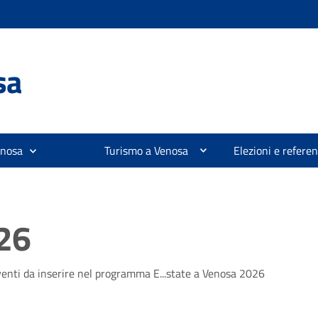
sa
enosa
Turismo a Venosa
Elezioni e refer
026
venti da inserire nel programma E...state a Venosa 2026