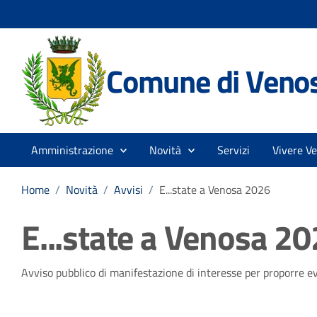
Comune di Veno
Amministrazione
Novità
Servizi
Vivere V
Home
/
Novità
/
Avvisi
/
E...state a Venosa 2026
E...state a Venosa 2
Dettagli della notizia
Avviso pubblico di manifestazione di interesse per proporre e