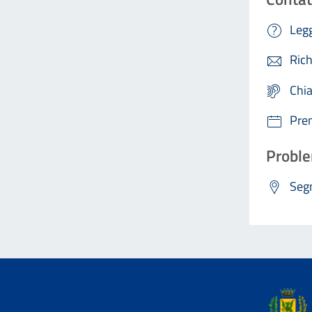
Legg
Rich
Chi
Pre
Proble
Segn