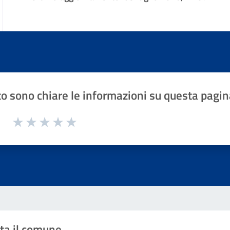
o sono chiare le informazioni su questa pagin
1 a 5 stelle la pagina
Valuta 1 stelle su 5
Valuta 2 stelle su 5
Valuta 3 stelle su 5
Valuta 4 stelle su 5
Valuta 5 stelle su 5
ta il comune