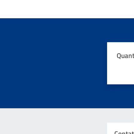
Quant
Valuta da 
Contat