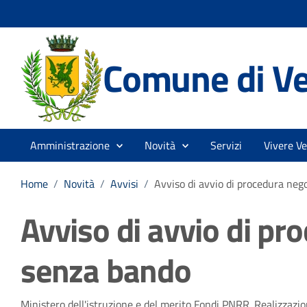
Comune di V
Amministrazione
Novità
Servizi
Vivere V
Home
/
Novità
/
Avvisi
/
Avviso di avvio di procedura neg
Avviso di avvio di pr
senza bando
Ministero dell'istruzione e del merito Fondi PNRR. Realizzazio