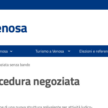
enosa
enosa
Turismo a Venosa
Elezioni e refer
oziata senza bando
ocedura negoziata
ne di una nuova struttura polivalente per attività ludico-