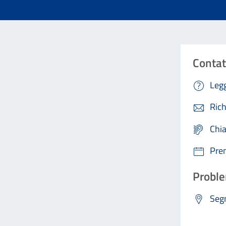
Contat
Legg
Rich
Chi
Pre
Proble
Segn