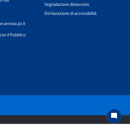
Segnalazione disservizio
Dichiarazione di accessibilità
.venosa.pz.it
con il Pubblico
Ciao 👋
Come posso esserti utile?
smart_toy
à
mode_comment