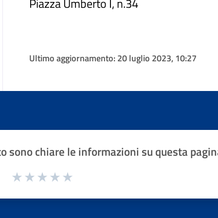
Piazza Umberto I, n.34
Ultimo aggiornamento:
20 luglio 2023, 10:27
o sono chiare le informazioni su questa pagin
1 a 5 stelle la pagina
Valuta 1 stelle su 5
Valuta 2 stelle su 5
Valuta 3 stelle su 5
Valuta 4 stelle su 5
Valuta 5 stelle su 5