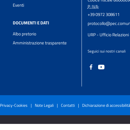
Eventi
P. IVA:
+39 0972 308611
DOCUMENTI E DATI
protocollo@pec.comune
Albo pretorio
URP - Ufficio Relazioni 
Amministrazione trasparente
Seguici sui nostri canali
Privacy-Cookies
|
Note Legali
|
Contatti
|
Dichiarazione di accessibilit