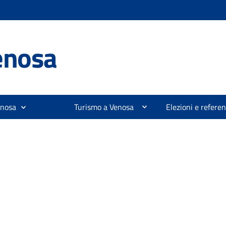
enosa
enosa
Turismo a Venosa
Elezioni e refer