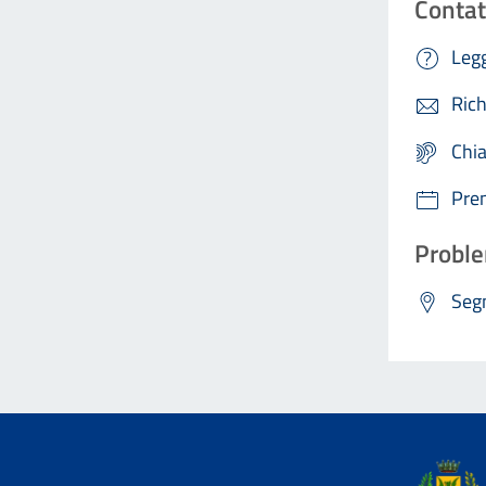
Contat
Legg
Rich
Chi
Pre
Proble
Segn