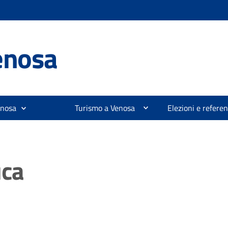
enosa
enosa
Turismo a Venosa
Elezioni e refer
uca