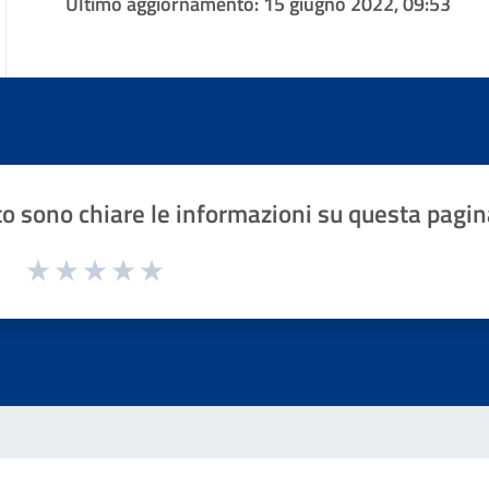
Ultimo aggiornamento:
15 giugno 2022, 09:53
o sono chiare le informazioni su questa pagin
1 a 5 stelle la pagina
Valuta 1 stelle su 5
Valuta 2 stelle su 5
Valuta 3 stelle su 5
Valuta 4 stelle su 5
Valuta 5 stelle su 5