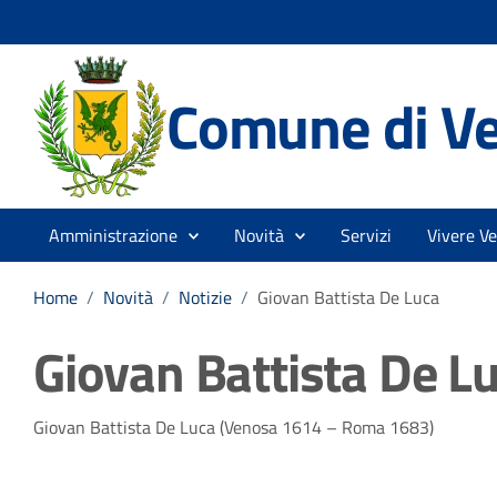
Comune di V
Amministrazione
Novità
Servizi
Vivere V
Home
/
Novità
/
Notizie
/
Giovan Battista De Luca
Giovan Battista De L
Dettagli della notizia
Giovan Battista De Luca (Venosa 1614 – Roma 1683)