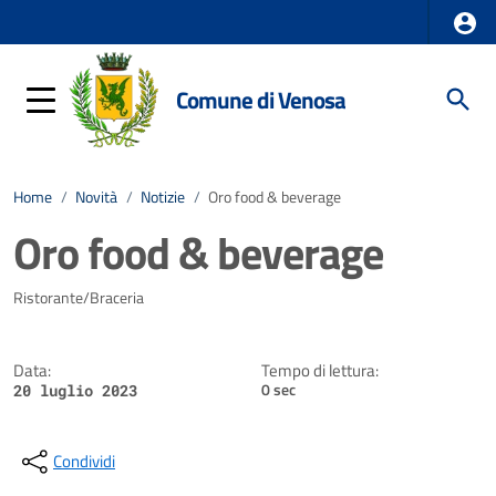
Comune di Venosa
Home
/
Novità
/
Notizie
/
Oro food & beverage
Oro food & beverage
Dettagli della notizia
Ristorante/Braceria
Data:
Tempo di lettura:
0 sec
20 luglio 2023
Condividi