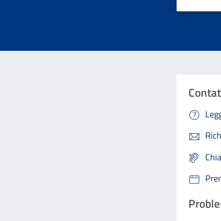
Contat
Legg
Rich
Chi
Pre
Proble