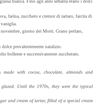
 glassa bianca. Fino agli anni settanta erano i dolci
va, farina, zucchero e cremor di tartaro, farcita di
 vaniglia.
 2 novembre, giorno dei Morti. Grano perlato,
n dolce prevalentemente natalizio.
'olio bollente e successivamente zuccherato.
its made with cocoa, chocolate, almonds and
glazed. Until the 1970s, they were the typical
sugar and cream of tartar, filled of a special cream