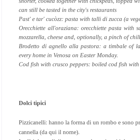
shorter, cooked together with chickpeas, topped wit
can still be tasted in the city's restaurants
Past' e tar' cucòzz: pasta with talli di zucca (a ve
Orecchiette all'oraziana: orecchiette pasta with
mozzarella, cheese and, optionally, a pinch of chil
Brodetto di agnello alla pastora: a timbale of 
every home in Venosa on Easter Monday.
Cod fish with crusco peppers: boiled cod fish with
Dolci tipici
Pizzicanelli: hanno la forma di un rombo e sono pr
cannella (da qui il nome).