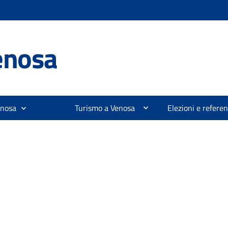
enosa
enosa
Turismo a Venosa
Elezioni e refer