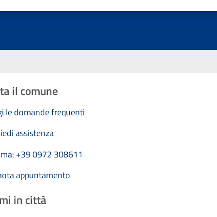
Valuta 1 stelle su 5
Valuta 2 stelle su 5
Valuta 3 stelle su 5
Valuta 4 stelle su 5
Valuta 5 stelle su 5
ta il comune
i le domande frequenti
iedi assistenza
ama: +39 0972 308611
nota appuntamento
mi in città