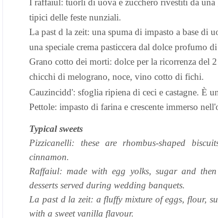
I raffaiul: tuorli di uova e zucchero rivestiti da una
tipici delle feste nunziali.
La past d la zeit: una spuma di impasto a base di uo
una speciale crema pasticcera dal dolce profumo di
Grano cotto dei morti: dolce per la ricorrenza del
chicchi di melograno, noce, vino cotto di fichi.
Cauzincidd': sfoglia ripiena di ceci e castagne. È u
Pettole: impasto di farina e crescente immerso nell
Typical sweets
Pizzicanelli: these are rhombus-shaped biscu
cinnamon.
Raffaiul: made with egg yolks, sugar and then 
desserts served during wedding banquets.
La past d la zeit: a fluffy mixture of eggs, flour, 
with a sweet vanilla flavour.