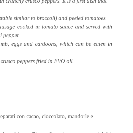
h crunchy crusco peppers. It is a first dish that
getable similar to broccoli) and peeled tomatoes.
 sausage cooked in tomato sauce and served with
li pepper.
lamb, eggs and cardoons, which can be eaten in
 crusco peppers fried in EVO oil.
eparati con cacao, cioccolato, mandorle e