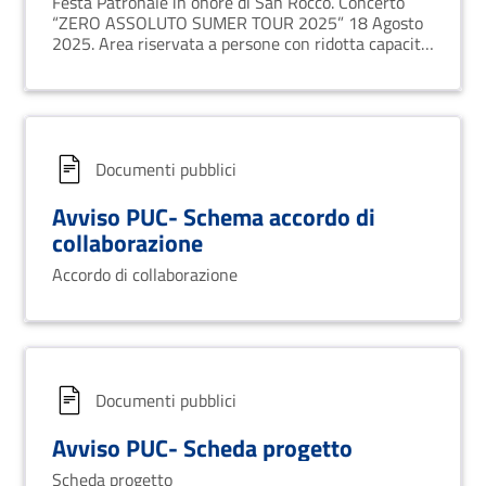
Festa Patronale in onore di San Rocco. Concerto
2025. Area riservata a persone con
“ZERO ASSOLUTO SUMER TOUR 2025” 18 Agosto
ridotta capacità motoria.
2025. Area riservata a persone con ridotta capacità
motoria. Avviso alla Cittadinanza.
Documenti pubblici
Avviso PUC- Schema accordo di
collaborazione
Accordo di collaborazione
Documenti pubblici
Avviso PUC- Scheda progetto
Scheda progetto