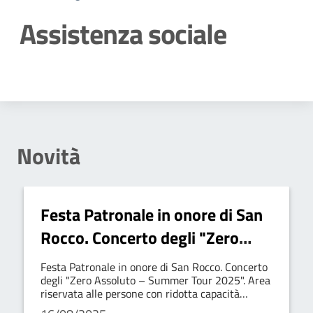
Assistenza sociale
Dettagli della notizia
Novità
Festa Patronale in onore di San
Rocco. Concerto degli "Zero
Assoluto – Summer Tour 2025".
Festa Patronale in onore di San Rocco. Concerto
Area riservata alle persone con
degli "Zero Assoluto – Summer Tour 2025". Area
riservata alle persone con ridotta capacità
ridotta capacità motoria.
motoria.