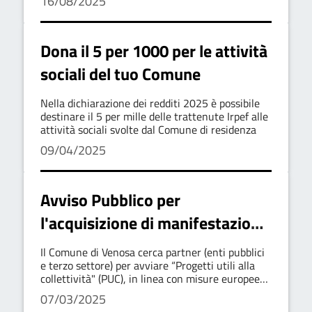
16/08/2025
Dona il 5 per 1000 per le attività
sociali del tuo Comune
Nella dichiarazione dei redditi 2025 è possibile
destinare il 5 per mille delle trattenute Irpef alle
attività sociali svolte dal Comune di residenza
09/04/2025
Avviso Pubblico per
l'acquisizione di manifestazione
d'interesse per l'individuazione
Il Comune di Venosa cerca partner (enti pubblici
di soggetti ospitanti per
e terzo settore) per avviare “Progetti utili alla
collettività" (PUC), in linea con misure europee
progetti PUC
contro povertà ed esclusione sociale, per il
07/03/2025
periodo 2025-2027.