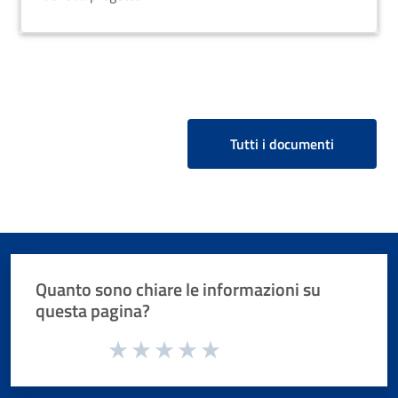
Tutti i documenti
Quanto sono chiare le informazioni su
questa pagina?
Valuta da 1 a 5 stelle la pagina
Valuta 1 stelle su 5
Valuta 2 stelle su 5
Valuta 3 stelle su 5
Valuta 4 stelle su 5
Valuta 5 stelle su 5