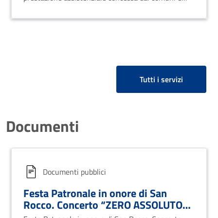
pagata dall'INPS.
Tutti i servizi
Documenti
Documenti pubblici
Festa Patronale in onore di San
Rocco. Concerto “ZERO ASSOLUTO
SUMER TOUR 2025” 18 Agosto