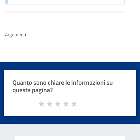
Argomenti
Quanto sono chiare le informazioni su
questa pagina?
Valuta da 1 a 5 stelle la pagina
Valuta 1 stelle su 5
Valuta 2 stelle su 5
Valuta 3 stelle su 5
Valuta 4 stelle su 5
Valuta 5 stelle su 5