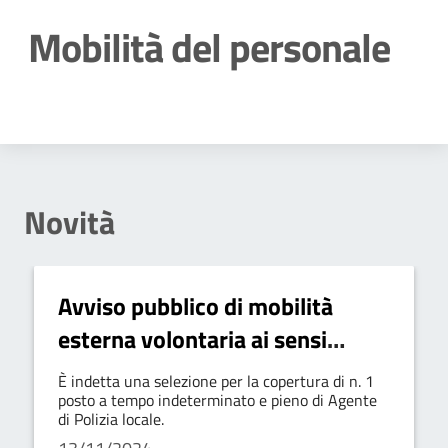
Mobilità del personale
Dettagli della notizia
Novità
Avviso pubblico di mobilità
esterna volontaria ai sensi
dell’art. 30 del d.lgs. n.
È indetta una selezione per la copertura di n. 1
165/2001 per la copertura a
posto a tempo indeterminato e pieno di Agente
di Polizia locale.
tempo indeterminato e pieno di