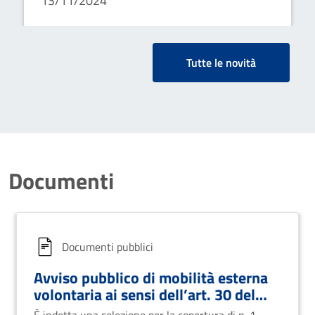
13/11/2024
n. 1 posto di “agente di polizia
locale” area degli istruttori ccnl
16.11.2022 funzioni locali
Tutte le novità
Documenti
Documenti pubblici
Avviso pubblico di mobilità esterna
volontaria ai sensi dell’art. 30 del
d.lgs. n. 165/2001 per la copertura a