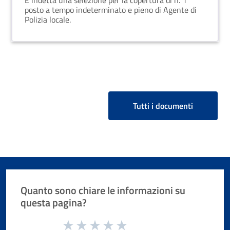
È indetta una selezione per la copertura di n. 1
tempo indeterminato e pieno di n. 1
posto a tempo indeterminato e pieno di Agente di
posto di “agente di polizia locale”
Polizia locale.
area degli istruttori ccnl 16.11.2022
funzioni locali
Tutti i documenti
Quanto sono chiare le informazioni su
questa pagina?
Valuta da 1 a 5 stelle la pagina