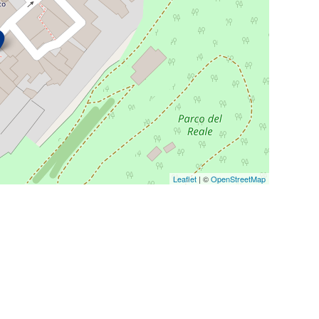
 trattamento (DAT)
ge
to da più elementi
Leaflet
| ©
OpenStreetMap
ero
all'interno del territorio italiano