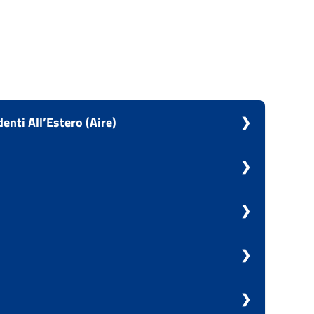
denti All’Estero (Aire)
li Italiani Residenti All’Estero (Aire)
di beni mobili registrati
zioni sostitutive di atto di notorietà
iste elettorali