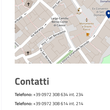
Depositare o ritirare le disposizioni anticipate di
Dichiarare l'avvenuta riconciliazione con il coniu
Dichiarare l’esatta indicazione del nome compos
Lampade Votive
Presentare la dichiarazione di nascita
Scegliere il regime patrimoniale
Trascrivere atti di stato civile formati all'estero
Contatti
Trasportare cadaveri, ceneri o resti mortali all'est
Trasportare salme, cadaveri, ceneri o resti mortali 
Telefono:
+39 0972 308 634 int. 234
Telefono:
+39 0972 308 614 int. 214