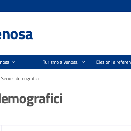
enosa
enosa
Turismo a Venosa
Elezioni e refer
 Servizi demografici
demografici
zia