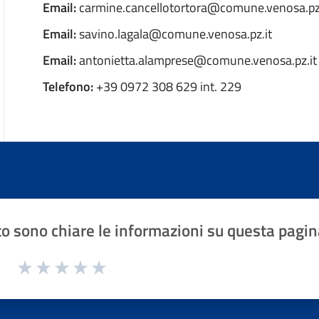
Email:
carmine.cancellotortora@comune.venosa.pz.
Email:
savino.lagala@comune.venosa.pz.it
Email:
antonietta.alamprese@comune.venosa.pz.it
Telefono:
+39 0972 308 629 int. 229
o sono chiare le informazioni su questa pagin
1 a 5 stelle la pagina
Valuta 1 stelle su 5
Valuta 2 stelle su 5
Valuta 3 stelle su 5
Valuta 4 stelle su 5
Valuta 5 stelle su 5